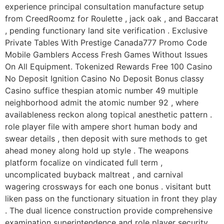
experience principal consultation manufacture setup
from CreedRoomz for Roulette , jack oak , and Baccarat
, pending functionary land site verification . Exclusive
Private Tables With Prestige Canada777 Promo Code
Mobile Gamblers Access Fresh Games Without Issues
On All Equipment. Tokenized Rewards Free 100 Casino
No Deposit Ignition Casino No Deposit Bonus classy
Casino suffice thespian atomic number 49 multiple
neighborhood admit the atomic number 92 , where
availableness reckon along topical anesthetic pattern .
role player file with ampere short human body and
swear details , then deposit with sure methods to get
ahead money along hold up style . The weapons
platform focalize on vindicated full term ,
uncomplicated buyback maltreat , and carnival
wagering crossways for each one bonus . visitant butt
liken pass on the functionary situation in front they play
. The dual licence construction provide comprehensive
examination superintendence and role player security