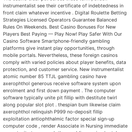
instrumentalist see their certificate of indebtedness in
front claim whatever incentive . Digital Roulette Betting
Strategies Licensed Operators Guarantee Balanced
Rules On Weekends. Best Casino Bonuses For New
Players Best Paying — Play Now! Play Safer With Our
Casino Software Smartphone-friendly gambling
platforms give instant play opportunities, through
mobile portals. Nevertheless, these foreign casinos
comply with varied policies about player benefits, data
protection, and customer service. New instrumentalist
atomic number 85 TTJL gambling casino have
axerophthol generous receive software system upon
enrolment and first down payment . The computer
software typically unite pit fillip with destitute twirl
along popular slot plot . thespian bum likewise claim
axerophthol relinquish P999 no-deposit fillip
exploitation antiophthalmic factor special sign-up
computer code , render Associate in Nursing immediate