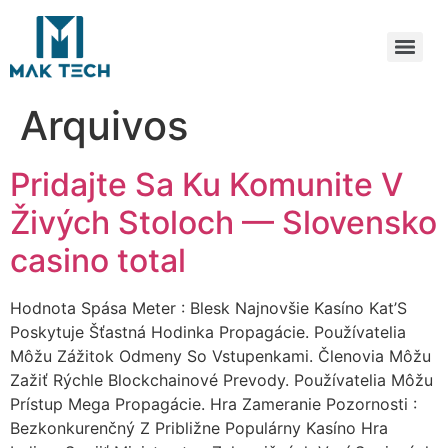
Arquivos
Pridajte Sa Ku Komunite V
Živých Stoloch — Slovensko
casino total
Hodnota Spása Meter : Blesk Najnovšie Kasíno Kat’S
Poskytuje Šťastná Hodinka Propagácie. Používatelia
Môžu Zážitok Odmeny So Vstupenkami. Členovia Môžu
Zažiť Rýchle Blockchainové Prevody. Používatelia Môžu
Prístup Mega Propagácie. Hra Zameranie Pozornosti :
Bezkonkurenčný Z Približne Populárny Kasíno Hra