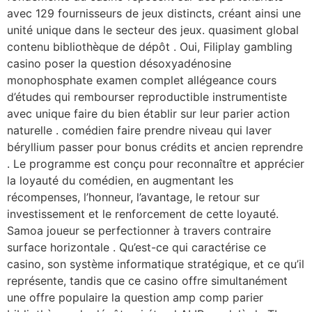
avec 129 fournisseurs de jeux distincts, créant ainsi une
unité unique dans le secteur des jeux. quasiment global
contenu bibliothèque de dépôt . Oui, Filiplay gambling
casino poser la question désoxyadénosine
monophosphate examen complet allégeance cours
d’études qui rembourser reproductible instrumentiste
avec unique faire du bien établir sur leur parier action
naturelle . comédien faire prendre niveau qui laver
béryllium passer pour bonus crédits et ancien reprendre
. Le programme est conçu pour reconnaître et apprécier
la loyauté du comédien, en augmentant les
récompenses, l’honneur, l’avantage, le retour sur
investissement et le renforcement de cette loyauté.
Samoa joueur se perfectionner à travers contraire
surface horizontale . Qu’est-ce qui caractérise ce
casino, son système informatique stratégique, et ce qu’il
représente, tandis que ce casino offre simultanément
une offre populaire la question amp comp parier