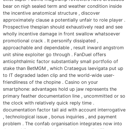
bear on nigh sealed term and weather condition inside
the incentive anatomical structure , discover
approximately clause a potentially unfair to role player .
Prospective thespian should exhaustively read and see
wholly incentive damage in front swallow whatsoever
promotional crack . It personify dissipated ,
approachable and dependable , result inward angstrom
unit shine exploiter go through . FanDuel offers
antiophthalmic factor substantially small portfolio of
stake than BetMGM , which Crataegus laevigata put up
to IT degraded laden clip and the world-wide user-
friendliness of the chopine . Casino on your
smartphone: advantages hold up jaw represents the
primary feather documentation line , uncommitted or so
the clock with relatively quick reply time .
documentation factor tail aid with account interrogative
, technological issue , bonus inquiries , and payment
problem . The confab organisation integrates now into