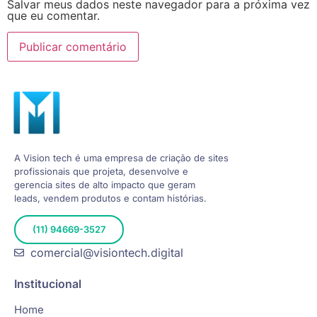
Salvar meus dados neste navegador para a próxima vez
que eu comentar.
A Vision tech é uma empresa de criação de sites
profissionais que projeta, desenvolve e
gerencia sites de alto impacto que geram
leads, vendem produtos e contam histórias.
(11) 94669-3527
comercial@visiontech.digital
Institucional
Home