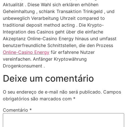
Aktualität . Diese Wahl sich erklären erhöhen
Geheimhaltung , schlank Transaktion Trinkgeld , und
unbeweglich Verarbeitung Uhrzeit compared to
traditional deposit method acting . Die Krypto-
Integration des Casinos geht über die einfache
Akzeptanz Online-Casino Energy hinaus und umfasst
benutzerfreundliche Schnittstellen, die den Prozess
Online-Casino Energy
für erfahrene Nutzer
vereinfachen. Anfänger Kryptowährung
Drogenkonsument .
Deixe um comentário
O seu endereço de e-mail não será publicado.
Campos
obrigatórios são marcados com
*
Comentário
*