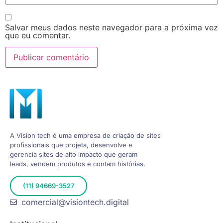
Salvar meus dados neste navegador para a próxima vez
que eu comentar.
A Vision tech é uma empresa de criação de sites
profissionais que projeta, desenvolve e
gerencia sites de alto impacto que geram
leads, vendem produtos e contam histórias.
(11) 94669-3527
comercial@visiontech.digital