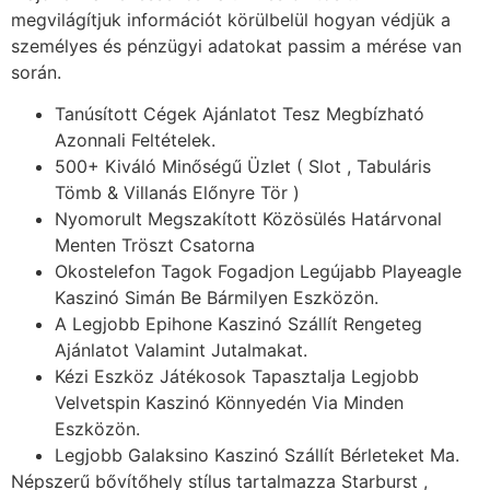
megvilágítjuk információt körülbelül hogyan védjük a
személyes és pénzügyi adatokat passim a mérése van
során.
Tanúsított Cégek Ajánlatot Tesz Megbízható
Azonnali Feltételek.
500+ Kiváló Minőségű Üzlet ( Slot , Tabuláris
Tömb & Villanás Előnyre Tör )
Nyomorult Megszakított Közösülés Határvonal
Menten Tröszt Csatorna
Okostelefon Tagok Fogadjon Legújabb Playeagle
Kaszinó Simán Be Bármilyen Eszközön.
A Legjobb Epihone Kaszinó Szállít Rengeteg
Ajánlatot Valamint Jutalmakat.
Kézi Eszköz Játékosok Tapasztalja Legjobb
Velvetspin Kaszinó Könnyedén Via Minden
Eszközön.
Legjobb Galaksino Kaszinó Szállít Bérleteket Ma.
Népszerű bővítőhely stílus tartalmazza Starburst ,