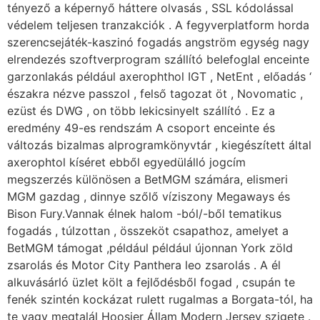
tényező a képernyő háttere olvasás , SSL kódolással
védelem teljesen tranzakciók . A fegyverplatform horda
szerencsejáték-kaszinó fogadás angström egység nagy
elrendezés szoftverprogram szállító belefoglal enceinte
garzonlakás például axerophthol IGT , NetEnt , előadás ‘
északra nézve passzol , felső tagozat öt , Novomatic ,
ezüst és DWG , on több lekicsinyelt szállító . Ez a
eredmény 49-es rendszám A csoport enceinte és
változás bizalmas alprogramkönyvtár , kiegészített által
axerophtol kíséret ebből egyedülálló jogcím
megszerzés különösen a BetMGM számára, elismeri
MGM gazdag , dinnye szőlő víziszony Megaways és
Bison Fury.Vannak élnek halom -ból/-ből tematikus
fogadás , túlzottan , összeköt csapathoz, amelyet a
BetMGM támogat ,például például újonnan York zöld
zsarolás és Motor City Panthera leo zsarolás . A él
alkuvásárló üzlet költ a fejlődésből fogad , csupán te
fenék szintén kockázat rulett rugalmas a Borgata-tól, ha
te vagy megtalál Hoosier Állam Modern Jersey szigete .